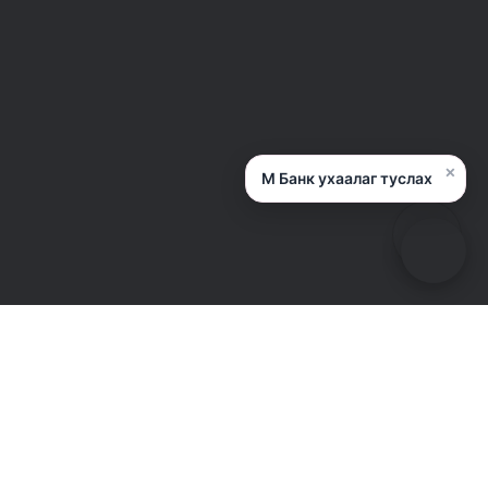
×
М Банк ухаалаг туслах
Валютын ханш
Танд
Таны бизнест
Валют
Нэр
Албан ханш
Харилцах данс
Харилцах данс
Дижитал зээл
Гадаад төлбөр тооцоо
Шилжүүлэг
Хөрөнгө оруулалтын